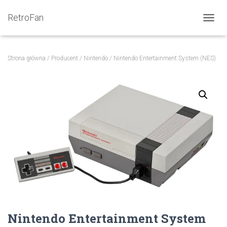
RetroFan
PRZEŁ
Strona główna
/
Producent
/
Nintendo
/ Nintendo Entertainment System (NES)
Nintendo Entertainment System