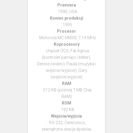
Premiera
: 1990, USA
Koniec produkcji
: 1995
Procesor
: Motorola MC 68000, 7,14 MHz
Koprocesory
: chipset OCS, Fat Agnus
(kontroler pamięci i blitter),
Denise (wideo), Paula (muzyka i
wejście/wyjście), Gary
(wejście/wyjście)
RAM
: 512 KB (później 1 MB Chip
RAM)
ROM
: 192 KB
Wejścia/wyjścia
: RS-232, Centronics,
zewnętrzna stacja dysków,